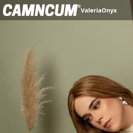
ValeriaOnyx